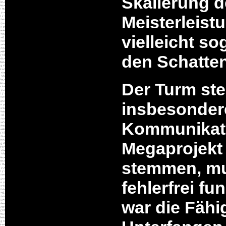
Skalierung d
Meisterleistu
vielleicht so
den Schatten 
Der Turm stel
insbesonder
Kommunikati
Megaprojekt 
stemmen, mu
fehlerfrei fu
war die Fähi