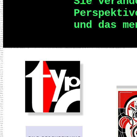
Sie veränd
Perspektiv
und das me