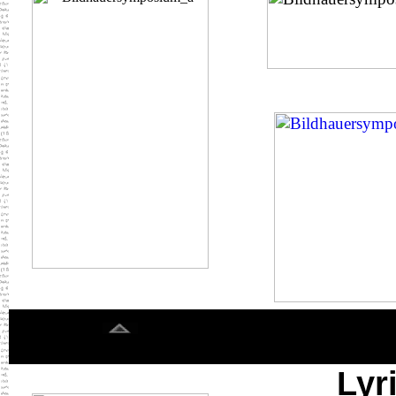
.
< color="#
Lyr