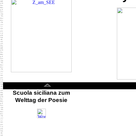
< color="#ffff00">
Scuola siciliana zum
Welttag der Poesie