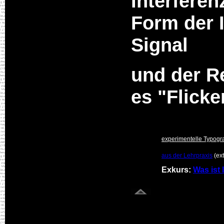
Interferen
Form der 
Signal
und der R
es "Flick
experimentelle Typogr
aus der Lehrpraxis
(ex
Exkurs:
Was ist