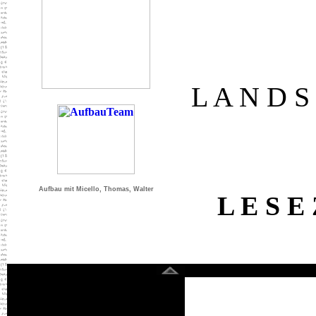
L A N D S 
Aufbau mit Micello, Thomas, Walter
L E S E 