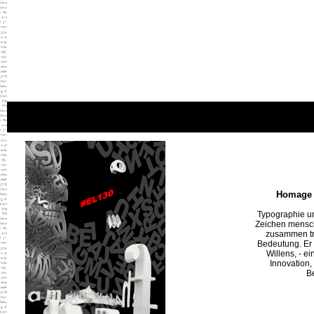
< color="#ffff00">
Homage a
Typographie un
Zeichen menschl
zusammen tre
Bedeutung. Er 
Willens, - e
Innovation, 
Be