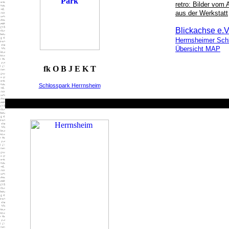
retro: Bilder vom 
aus der Werkstatt
Blickachse e.V
Herrnsheimer Sch
Übersicht MAP
fk O B J E K T
Schlosspark Herrnsheim