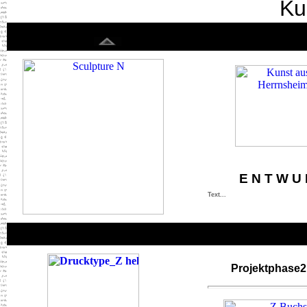
Ku
< color="#ffff00">
E N T W U 
Text...
<
Projektphase2