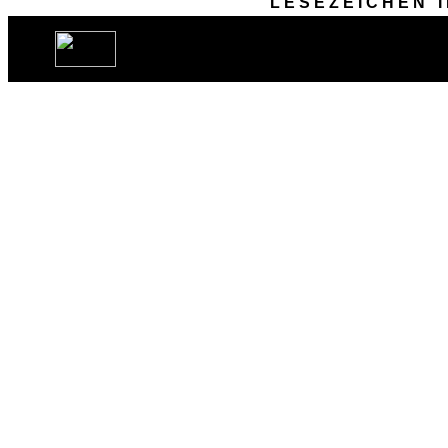
L E S E Z E I C H E N
_
I