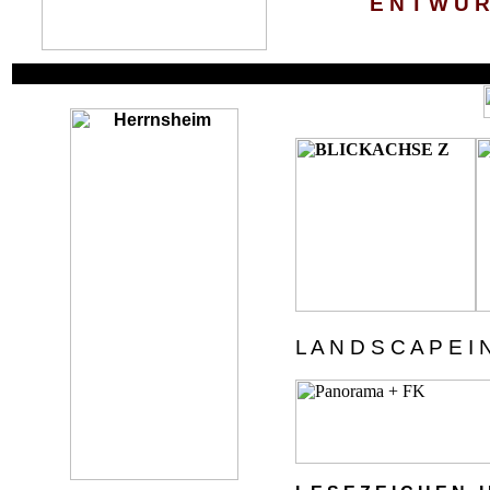
E N T W U R
L A N D S C A P E I N